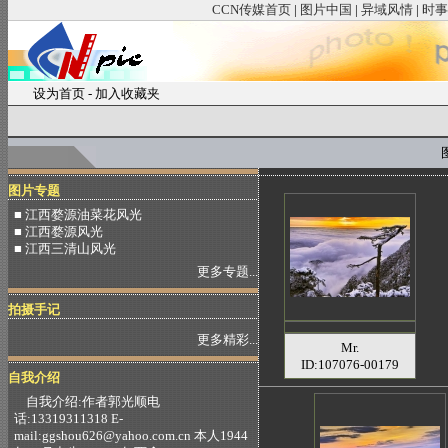
CCN传媒首页
|
图片中国
|
异域风情
|
时事
设为首页
-
加入收藏夹
图
图片专题
■ 江西婺源油菜花风光
■ 江西婺源风光
■ 江西三清山风光
更多专题...
拍摄手记
更多精彩...
Mr.
ID:107076-00179
自我介绍
自我介绍:作者郭光顺电
话:13319311318 E-
mail:ggshou626@yahoo.com.cn 本人1944