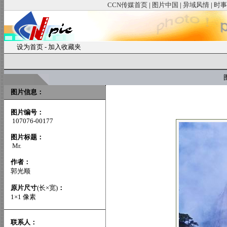
CCN传媒首页
|
图片中国
|
异域风情
|
时事
设为首页
-
加入收藏夹
图
图片信息：
图片编号：
107076-00177
图片标题：
Mr.
作者：
郭光顺
原片尺寸
(长×宽)
：
1×1 像素
联系人：