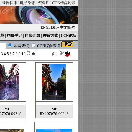
|
业界快讯
|
电子杂志
|
资料库
|
CCN传媒论坛
ENGLISH
-
中文简体
推荐
|
拍摄手记
|
自我介绍
|
联系方式
|
CCN论坛
本网查询
CCN综合查询
2
3
4
5
6
7
8
9
10
至
页
Mr.
Mr.
107076-00249
ID:107076-00248