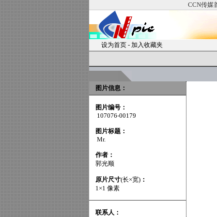
CCN传媒
设为首页
-
加入收藏夹
图片信息：
图片编号：
107076-00179
图片标题：
Mr.
作者：
郭光顺
原片尺寸
(长×宽)
：
1×1 像素
联系人：