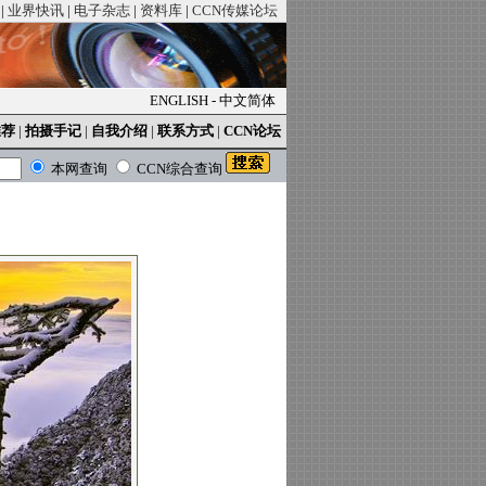
|
业界快讯
|
电子杂志
|
资料库
|
CCN传媒论坛
ENGLISH
-
中文简体
推荐
|
拍摄手记
|
自我介绍
|
联系方式
|
CCN论坛
本网查询
CCN综合查询