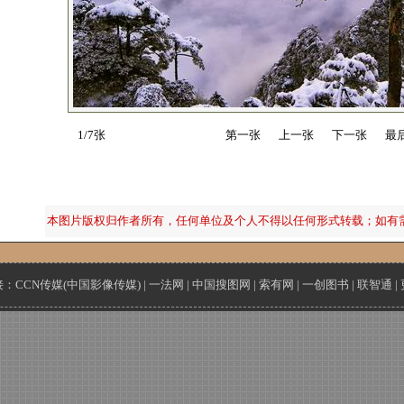
1/7张
第一张
上一张
下一张
最
本图片版权归作者所有，任何单位及个人不得以任何形式转载；如有
接：
CCN传媒(中国影像传媒)
|
一法网
|
中国搜图网
|
索有网
|
一创图书
|
联智通
|