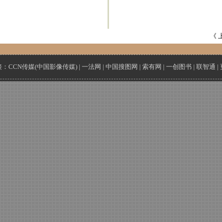
《 
接：
CCN传媒(中国影像传媒)
|
一法网
|
中国搜图网
|
索有网
|
一创图书
|
联智通
|