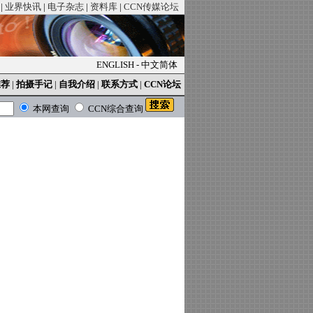
|
业界快讯
|
电子杂志
|
资料库
|
CCN传媒论坛
ENGLISH
-
中文简体
推荐
|
拍摄手记
|
自我介绍
|
联系方式
|
CCN论坛
本网查询
CCN综合查询