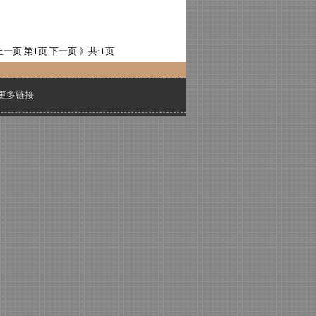
上一页
第1页
下一页 》
共:1页
更多链接