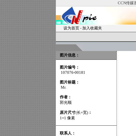
CCN传媒
设为首页
-
加入收藏夹
图片信息：
图片编号：
107076-00181
图片标题：
Mr.
作者：
郭光顺
原片尺寸
(长×宽)
：
1×1 像素
联系人：