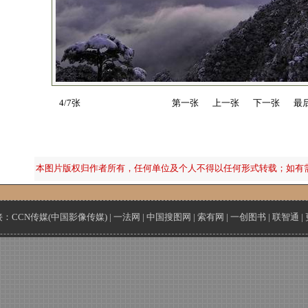
4/7张
第一张
上一张
下一张
最
本图片版权归作者所有，任何单位及个人不得以任何形式转载；如有
接：
CCN传媒(中国影像传媒)
|
一法网
|
中国搜图网
|
索有网
|
一创图书
|
联智通
|