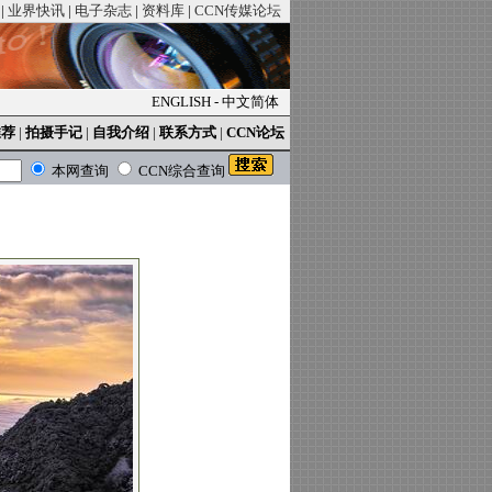
|
业界快讯
|
电子杂志
|
资料库
|
CCN传媒论坛
ENGLISH
-
中文简体
推荐
|
拍摄手记
|
自我介绍
|
联系方式
|
CCN论坛
本网查询
CCN综合查询